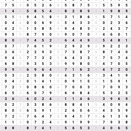
7
5
3
0
5
2
6
8
5
8
7
5
3
5
5
9
5
1
4
5
5
8
5
4
9
8
2
8
9
8
1
9
8
9
5
1
6
9
4
1
8
9
3
1
8
6
5
5
7
1
4
0
4
4
0
0
6
9
6
5
4
3
3
6
0
2
3
6
4
2
6
1
5
8
5
4
9
4
8
3
2
2
4
3
7
9
5
5
8
7
9
0
9
9
0
7
0
7
4
6
0
1
8
0
8
7
4
5
2
7
6
4
4
9
4
5
4
8
1
0
7
7
7
6
1
9
1
2
9
2
9
2
9
2
2
3
3
6
9
2
2
9
3
3
7
3
8
7
6
8
7
4
0
9
4
4
7
7
3
2
5
6
4
3
3
6
7
5
7
4
6
8
5
9
3
5
3
8
9
9
8
0
8
4
7
0
5
9
9
9
6
9
6
4
1
7
1
6
2
8
4
7
2
0
0
3
3
2
5
8
0
8
4
3
1
6
7
3
4
1
9
0
4
4
0
1
4
1
5
0
9
1
5
6
1
5
9
1
7
2
9
0
8
6
0
6
7
0
0
3
3
7
0
9
3
6
5
2
6
0
7
9
7
6
6
8
4
3
5
3
2
5
3
6
9
6
0
2
4
6
1
1
4
6
1
3
9
6
9
0
2
2
3
3
8
6
5
8
8
4
1
5
4
0
9
4
8
0
8
6
5
9
1
1
2
6
0
6
6
4
3
5
9
7
2
9
7
6
4
7
2
9
4
1
7
8
6
1
3
9
1
1
2
0
7
2
4
6
9
1
9
9
9
7
9
3
8
8
8
7
8
7
4
1
5
5
6
5
3
8
4
0
6
5