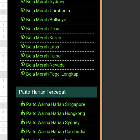
Bola Merah Sydney
5
Bola Merah Cambodia
8
5
Bola Merah Bullseye
9
Bola Merah Pcso
1
1
Bola Merah Korea
9
Bola Merah Laos
5
4
Bola Merah Taipei
2
Bola Merah Nevada
5
Bola Merah Togel Lengkap
2
1
1
Paito Harian Tercepat
3
7
Paito Warna Harian Singapore
6
4
Paito Warna Harian Hongkong
5
Paito Warna Harian Sydney
3
2
Paito Warna Harian Cambodia
2