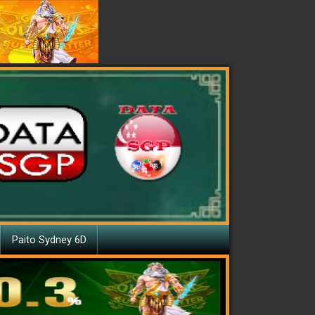
Paito Sydney 6D