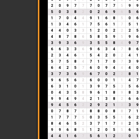
2
0
9
7
7
7
0
7
7
5
9
9
5
0
3
8
2
0
2
6
9
6
5
6
1
7
0
4
4
9
1
6
8
5
0
6
1
3
4
6
1
7
5
6
1
7
5
1
4
4
0
3
3
1
2
0
2
2
2
5
4
8
7
8
6
5
8
5
9
5
9
6
3
9
3
6
9
3
5
5
8
4
9
7
6
6
3
3
6
9
6
3
4
7
8
6
2
3
4
6
1
5
4
2
0
2
4
1
5
7
5
8
4
7
1
7
0
7
3
9
6
4
2
5
7
6
0
9
4
4
4
0
3
7
3
6
9
6
7
0
2
2
8
1
9
6
5
6
2
6
0
0
1
1
4
7
6
3
1
0
1
3
9
7
5
3
5
6
0
4
3
5
8
9
6
1
8
9
8
3
9
9
4
9
4
2
1
3
8
2
6
6
9
4
5
6
2
2
9
2
1
3
3
9
0
7
8
7
6
8
8
0
8
8
7
1
1
7
7
7
5
0
3
5
5
1
6
2
8
4
6
5
2
3
7
1
7
8
2
5
9
9
6
8
5
1
2
0
5
5
6
5
4
4
1
6
7
5
6
1
2
3
0
1