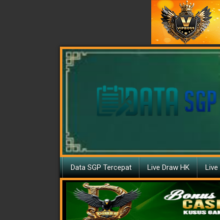
Data SGP Tercepat
Live Draw HK
Live